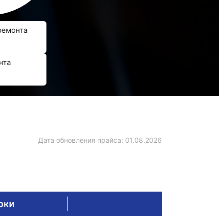
ремонта
нта
Дата обновления прайса:
01.08.2026
оки