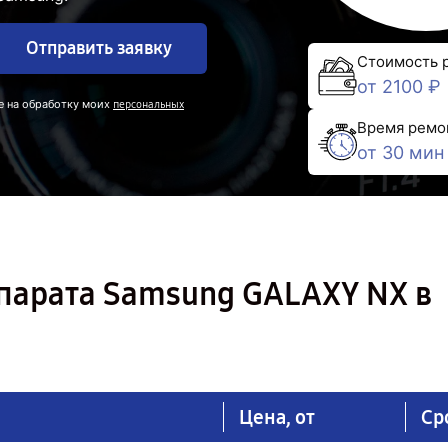
Отправить заявку
Стоимость 
от 2100 ₽
е на обработку моих
персональных
Время ремо
от 30 мин
парата Samsung GALAXY NX в
Цена, от
Ср