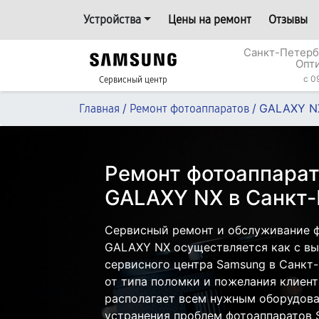
Устройства
Цены на ремонт
Отзывы
Санкт-Петерб
Опт
c 0
Сервисный центр
/
/
GALAXY N
Главная
Ремонт фотоаппаратов
Ремонт фотоаппара
GALAXY NX в Санкт-
Сервисный ремонт и обслуживание 
GALAXY NX осуществляется как с вые
сервисного центра Samsung в Санкт-
от типа поломки и пожелания клиент
располагает всем нужным оборудова
устранения проблем фотоаппаратов 