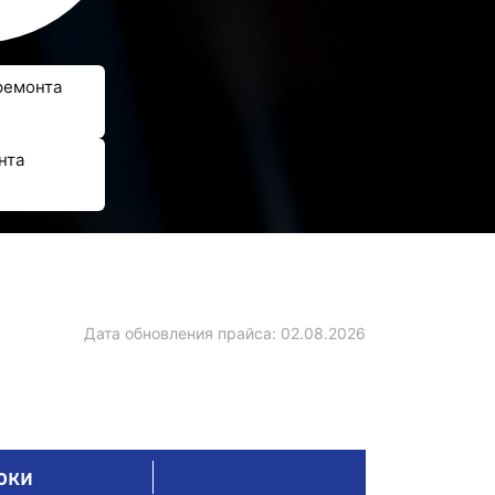
ремонта
нта
Дата обновления прайса:
02.08.2026
оки