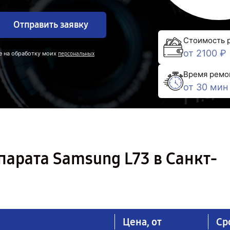
Отправить заявку
Стоимость 
от 2100 ₽
е на обработку моих
персональных
Время ремо
от 30 мин
арата Samsung L73 в Санкт-
Цена, от
Ср