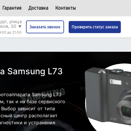
Гарантия
Доставка
Контакты
ург, улица
иков, 30
▼
Проверить статус заказа
Заказать звонок
9:00 до 21:00
а Samsung L73
фотоаппарата Samsung L73
, так и на базе сервисного
 Выбор зависит от типа
исный центр располагает
гностики и устранения