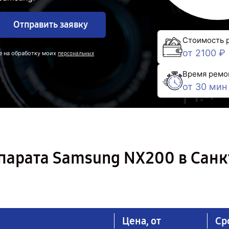
Отправить заявку
Стоимость 
от 2100 ₽
е на обработку моих
персональных
Время ремо
от 30 мин
парата Samsung NX200 в Санк
Цена, от
Ср