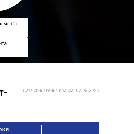
ремонта
нта
т-
Дата обновления прайса:
02.08.2026
оки