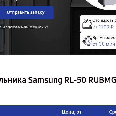
Отправить заявку
Стоимость 
от 1700 ₽
е на обработку моих
персональных
Время ремо
от 30 мин
льника Samsung RL-50 RUBMG
Цена, от
Ср