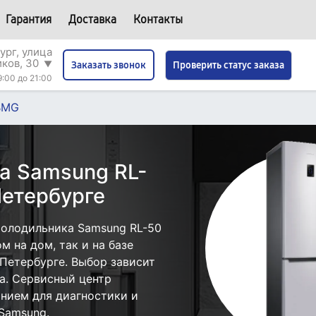
Гарантия
Доставка
Контакты
ург, улица
иков, 30
▼
Проверить статус заказа
Заказать звонок
9:00 до 21:00
BMG
а Samsung RL-
етербурге
холодильника Samsung RL-50
 на дом, так и на базе
Петербурге. Выбор зависит
а. Сервисный центр
нием для диагностики и
Samsung.