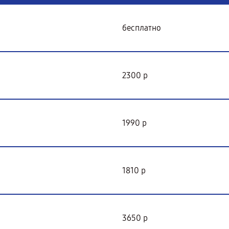
бесплатно
2300 р
1990 р
1810 р
3650 р