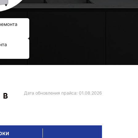
ремонта
нта
 в
Дата обновления прайса:
01.08.2026
оки