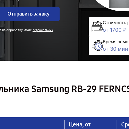
Отправить заявку
Стоимость 
от 1700 ₽
е на обработку моих
персональных
Время ремо
от 30 мин
льника Samsung RB-29 FERNC
Цена, от
Ср