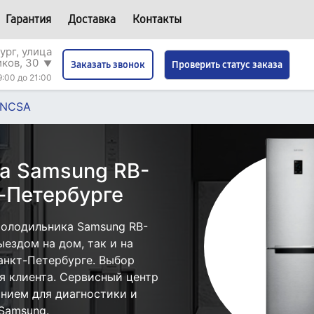
Гарантия
Доставка
Контакты
ург, улица
иков, 30
▼
Проверить статус заказа
Заказать звонок
9:00 до 21:00
RNCSA
а Samsung RB-
-Петербурге
холодильника Samsung RB-
ездом на дом, так и на
анкт-Петербурге. Выбор
я клиента. Сервисный центр
нием для диагностики и
Samsung.