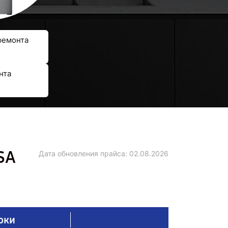
ремонта
нта
SA
Дата обновления прайса:
02.08.2026
оки