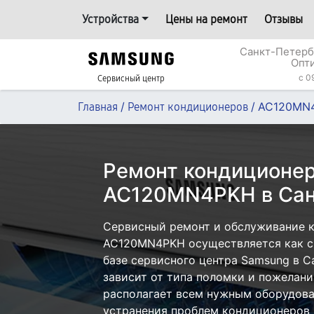
Устройства
Цены на ремонт
Отзывы
Санкт-Петерб
Опт
c 0
Сервисный центр
/
/
AC120MN
Главная
Ремонт кондиционеров
Ремонт кондиционе
AC120MN4PKH в Сан
Сервисный ремонт и обслуживание 
AC120MN4PKH осуществляется как с 
базе сервисного центра Samsung в С
зависит от типа поломки и пожелани
располагает всем нужным оборудова
устранения проблем кондиционеров 