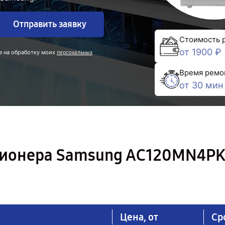
Отправить заявку
Стоимость 
от 1900 ₽
е на обработку моих
персональных
Время ремо
от 30 мин
ционера Samsung AC120MN4PK
Цена, от
Ср