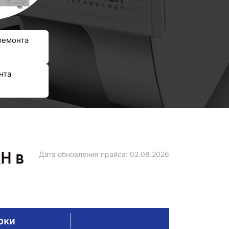
ремонта
нта
H в
Дата обновления прайса:
02.08.2026
оки