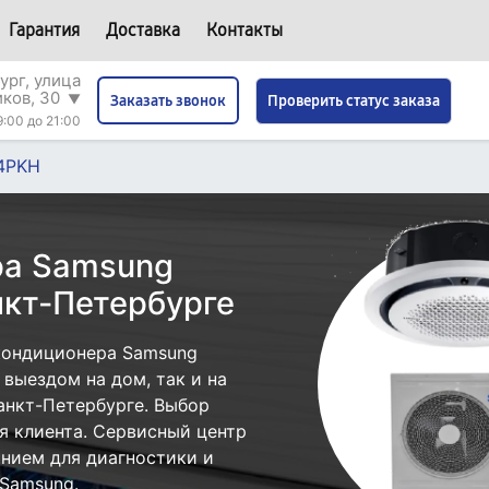
Гарантия
Доставка
Контакты
ург, улица
иков, 30
▼
Проверить статус заказа
Заказать звонок
9:00 до 21:00
4PKH
ра Samsung
кт-Петербурге
кондиционера Samsung
выездом на дом, так и на
анкт-Петербурге. Выбор
я клиента. Сервисный центр
нием для диагностики и
Samsung.