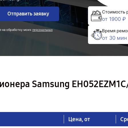
Стоимость 
Отправить заявку
от 1900 ₽
е на обработку моих
Время ремо
персональных
от 30 мин
ионера Samsung EH052EZM1C/
Цена, от
Ср