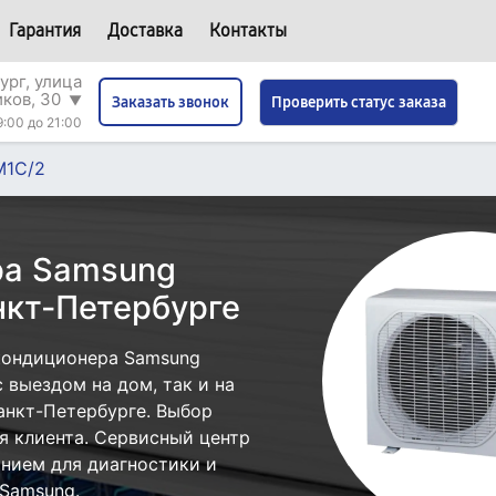
Гарантия
Доставка
Контакты
ург, улица
иков, 30
▼
Проверить статус заказа
Заказать звонок
9:00 до 21:00
M1C/2
ра Samsung
кт-Петербурге
кондиционера Samsung
выездом на дом, так и на
анкт-Петербурге. Выбор
я клиента. Сервисный центр
нием для диагностики и
Samsung.