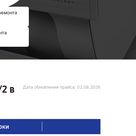
ремонта
нта
2 в
Дата обновления прайса:
02.08.2026
оки