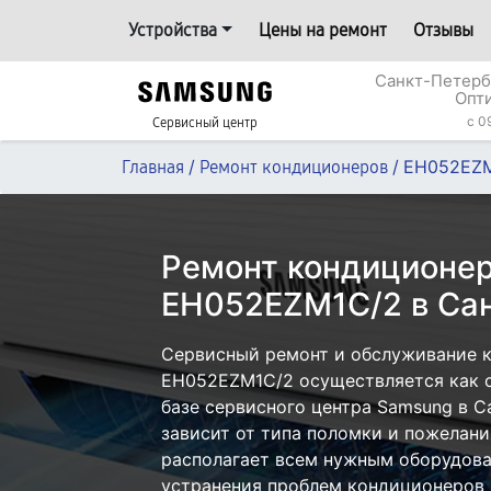
Устройства
Цены на ремонт
Отзывы
Санкт-Петерб
Опт
c 0
Сервисный центр
/
/
EH052EZ
Главная
Ремонт кондиционеров
Ремонт кондиционе
EH052EZM1C/2 в Сан
Сервисный ремонт и обслуживание 
EH052EZM1C/2 осуществляется как с 
базе сервисного центра Samsung в С
зависит от типа поломки и пожелани
располагает всем нужным оборудова
устранения проблем кондиционеров 