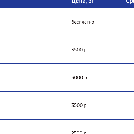
Цена, от
Ср
бесплатно
3500 р
3000 р
3500 р
2500 р