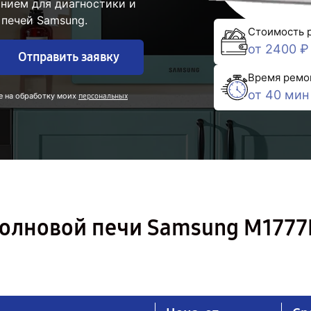
нием для диагностики и
печей Samsung.
Стоимость 
от 2400 ₽
Отправить заявку
Время ремо
от 40 мин
е на обработку моих
персональных
олновой печи Samsung M1777