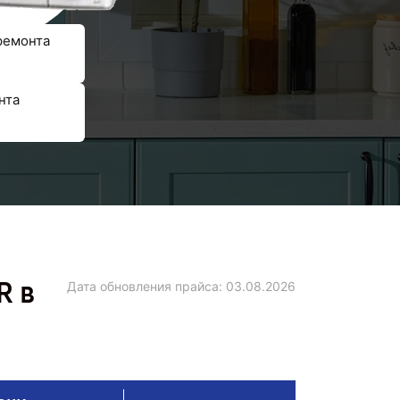
ремонта
нта
R в
Дата обновления прайса:
03.08.2026