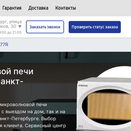
Гарантия
Доставка
Контакты
ург, улица
иков, 30
▼
Проверить статус заказа
Заказать звонок
9:00 до 21:00
77R
ой печи
анкт-
микроволновой печи
с выездом на дом, так и на
анкт-Петербурге. Выбор
я клиента. Сервисный центр