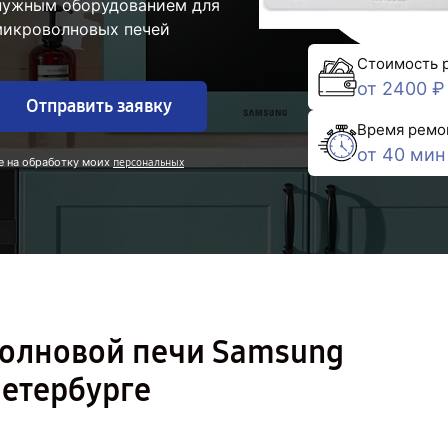
 нужным оборудованием для
микроволновых печей
Стоимость 
от 2400 ₽
Отправить заявку
Время ремо
от 40 мин
е на обработку моих
персональных
олновой печи Samsung
етербурге