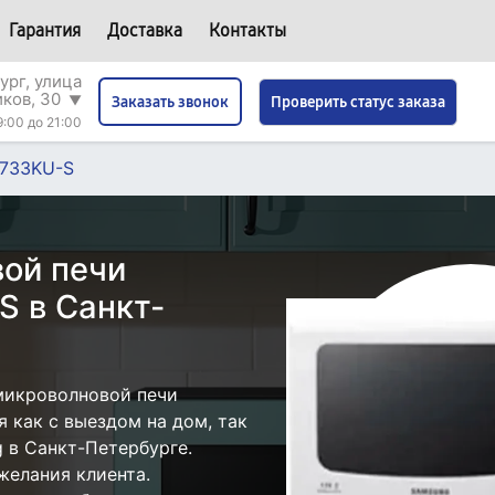
Гарантия
Доставка
Контакты
ург, улица
иков, 30
▼
Проверить статус заказа
Заказать звонок
9:00 до 21:00
733KU-S
ой печи
 в Санкт-
микроволновой печи
как с выездом на дом, так
g в Санкт-Петербурге.
желания клиента.