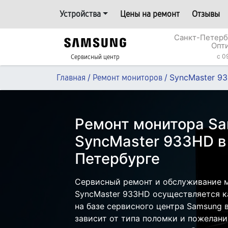
Устройства
Цены на ремонт
Отзывы
Санкт-Петерб
Опт
c 0
Сервисный центр
/
/
SyncMaster 9
Главная
Ремонт мониторов
Ремонт монитора S
SyncMaster 933HD в
Петербурге
Сервисный ремонт и обслуживание 
SyncMaster 933HD осуществляется ка
на базе сервисного центра Samsung 
зависит от типа поломки и пожелани