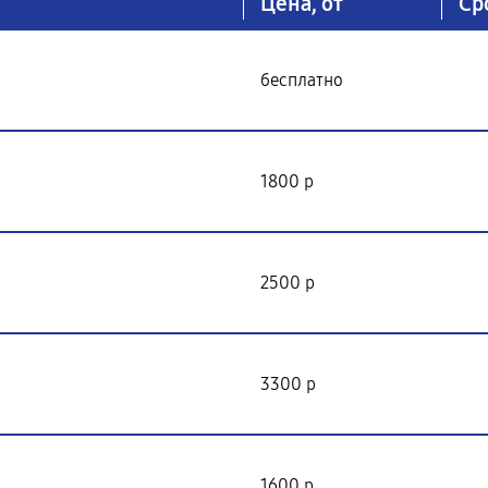
Цена, от
Ср
бесплатно
1800 р
2500 р
3300 р
1600 р