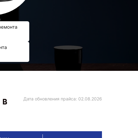
ремонта
нта
 в
Дата обновления прайса:
02.08.2026