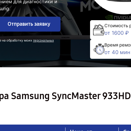
нием для диагностики и
ung.
Отправить заявку
Стоимость 
от 1600 ₽
е на обработку моих
персональных
Время ремо
от 40 мин
ра Samsung SyncMaster 933HD