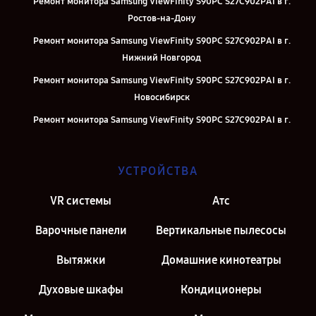
Ремонт монитора Samsung ViewFinity S90PC S27C902PAI в г.
Ростов-на-Дону
Ремонт монитора Samsung ViewFinity S90PC S27C902PAI в г.
Нижний Новгород
Ремонт монитора Samsung ViewFinity S90PC S27C902PAI в г.
Новосибирск
Ремонт монитора Samsung ViewFinity S90PC S27C902PAI в г.
Челябинск
Ремонт монитора Samsung ViewFinity S90PC S27C902PAI в г.
УСТРОЙСТВА
Екатеринбург
Ремонт монитора Samsung ViewFinity S90PC S27C902PAI в г.
VR системы
Атс
Казань
Варочные панели
Вертикальные пылесосы
Ремонт монитора Samsung ViewFinity S90PC S27C902PAI в г.
Москва
Вытяжки
Домашние кинотеатры
Духовые шкафы
Кондиционеры