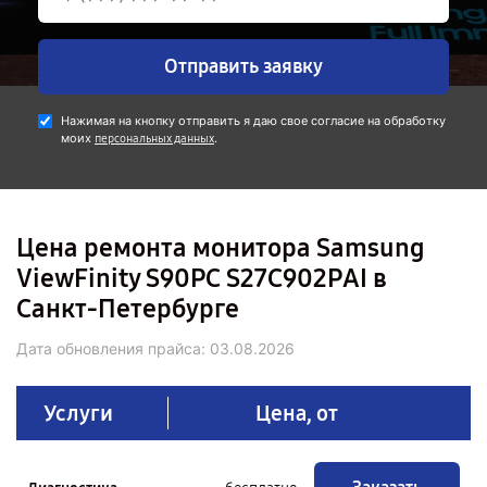
Отправить заявку
Нажимая на кнопку отправить я даю свое согласие на обработку
моих
.
персональных данных
Цена ремонта монитора Samsung
ViewFinity S90PC S27C902PAI в
Санкт-Петербурге
Дата обновления прайса:
03.08.2026
Услуги
Цена, от