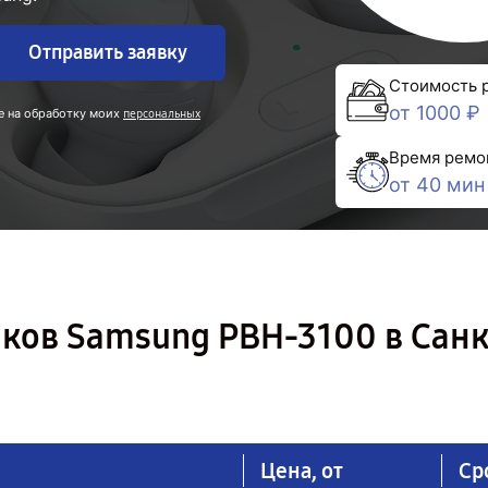
Отправить заявку
Стоимость 
от 1000 ₽
е на обработку моих
персональных
Время ремо
от 40 мин
ков Samsung PBH-3100 в Санк
Цена, от
Ср