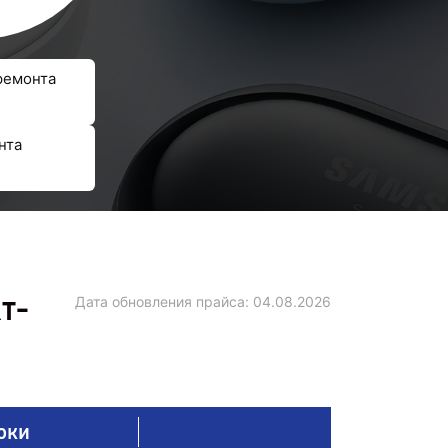
ремонта
нта
т-
Дата обновления прайса:
04.08.2026
оки