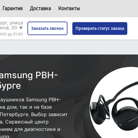
Гарантия
Доставка
Контакты
ург, улица
иков, 30
▼
Проверить статус заказа
Заказать звонок
9:00 до 21:00
Samsung PBH-
бурге
наушников Samsung PBH-
а дом, так и на базе
Петербурге. Выбор зависит
а. Сервисный центр
нием для диагностики и
ung.