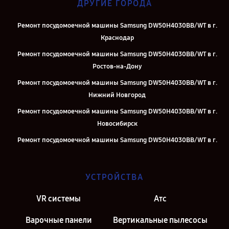
ДРУГИЕ ГОРОДА
Ремонт посудомоечной машины Samsung DW50H4030BB/WT в г.
Краснодар
Ремонт посудомоечной машины Samsung DW50H4030BB/WT в г.
Ростов-на-Дону
Ремонт посудомоечной машины Samsung DW50H4030BB/WT в г.
Нижний Новгород
Ремонт посудомоечной машины Samsung DW50H4030BB/WT в г.
Новосибирск
Ремонт посудомоечной машины Samsung DW50H4030BB/WT в г.
Челябинск
Ремонт посудомоечной машины Samsung DW50H4030BB/WT в г.
УСТРОЙСТВА
Екатеринбург
Ремонт посудомоечной машины Samsung DW50H4030BB/WT в г.
VR системы
Атс
Казань
Варочные панели
Вертикальные пылесосы
Ремонт посудомоечной машины Samsung DW50H4030BB/WT в г.