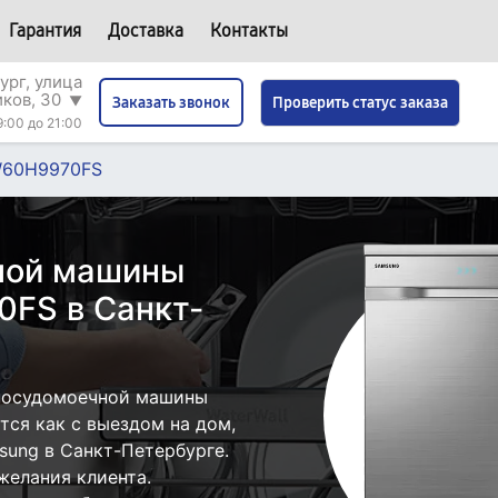
Гарантия
Доставка
Контакты
ург, улица
иков, 30
▼
Проверить статус заказа
Заказать звонок
9:00 до 21:00
60H9970FS
ной машины
FS в Санкт-
посудомоечной машины
ся как с выездом на дом,
sung в Санкт-Петербурге.
желания клиента.