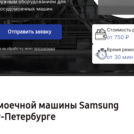
 нужным оборудованием для
 посудомоечных машин
Стоимость 
Отправить заявку
от 750 ₽
е на обработку моих
персональных
Время ремо
от 30 мин
омоечной машины Samsung
-Петербурге