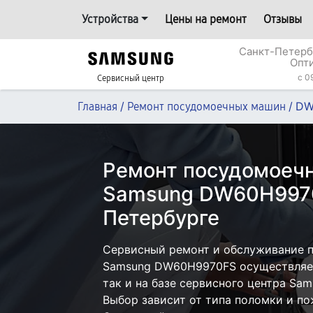
Устройства
Цены на ремонт
Отзывы
Санкт-Петерб
Опт
c 0
Сервисный центр
/
/
DW
Главная
Ремонт посудомоечных машин
Ремонт посудомоеч
Samsung DW60H9970
Петербурге
Сервисный ремонт и обслуживание 
Samsung DW60H9970FS осуществляет
так и на базе сервисного центра Sam
Выбор зависит от типа поломки и по