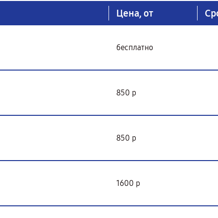
Цена, от
Ср
бесплатно
850 р
850 р
1600 р