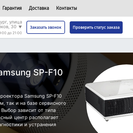
Гарантия
Доставка
Контакты
ург, улица
иков, 30
▼
Проверить статус заказа
Заказать звонок
9:00 до 21:00
amsung SP-F10
роектора Samsung SP-F10
, так и на базе сервисного
 Выбор зависит от типа
исный центр располагает
гностики и устранения