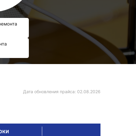
ремонта
нта
Дата обновления прайса:
02.08.2026
оки