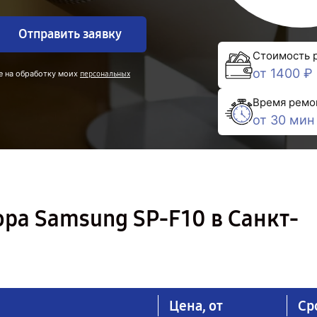
Отправить заявку
Стоимость 
от 1400 ₽
е на обработку моих
персональных
Время ремо
от 30 мин
ра Samsung SP-F10 в Санкт-
Цена, от
Ср