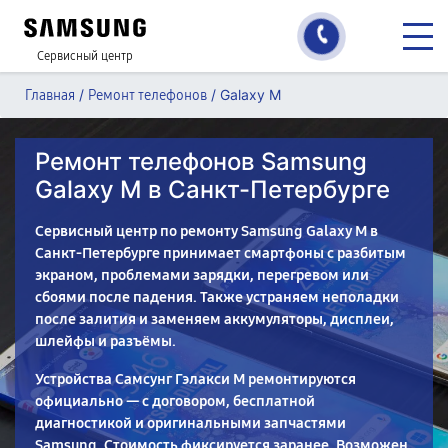
Сервисный центр
/
/
Galaxy M
Главная
Ремонт телефонов
Ремонт телефонов Samsung
Galaxy M в Санкт-Петербурге
Сервисный центр по ремонту Samsung Galaxy M в
Санкт-Петербурге принимает смартфоны с разбитым
экраном, проблемами зарядки, перегревом или
сбоями после падения. Также устраняем неполадки
после залития и заменяем аккумуляторы, дисплеи,
шлейфы и разъёмы.
Устройства Самсунг Гэлакси М ремонтируются
официально — с договором, бесплатной
диагностикой и оригинальными запчастями
Samsung. Стоимость фиксируется заранее. Возможен