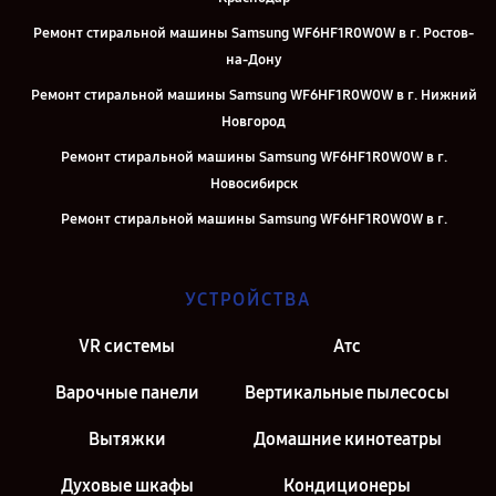
Ремонт стиральной машины Samsung WF6HF1R0W0W в г. Ростов-
на-Дону
Ремонт стиральной машины Samsung WF6HF1R0W0W в г. Нижний
Новгород
Ремонт стиральной машины Samsung WF6HF1R0W0W в г.
Новосибирск
Ремонт стиральной машины Samsung WF6HF1R0W0W в г.
Челябинск
Ремонт стиральной машины Samsung WF6HF1R0W0W в г.
УСТРОЙСТВА
Екатеринбург
Ремонт стиральной машины Samsung WF6HF1R0W0W в г. Казань
VR системы
Атс
Ремонт стиральной машины Samsung WF6HF1R0W0W в г. Москва
Варочные панели
Вертикальные пылесосы
Вытяжки
Домашние кинотеатры
Духовые шкафы
Кондиционеры