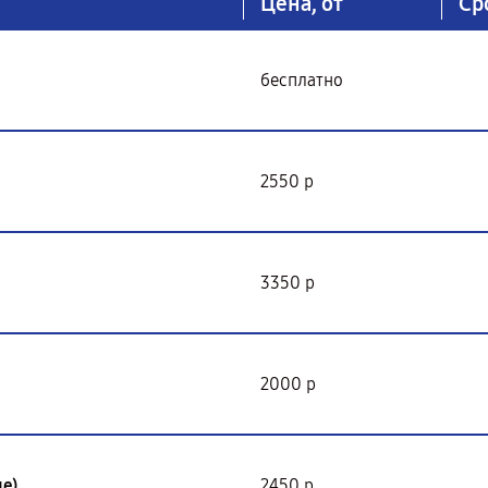
Цена, от
Ср
бесплатно
2550 р
3350 р
2000 р
е)
2450 р