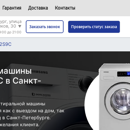
Гарантия
Доставка
Контакты
ург, улица
иков, 30
▼
Проверить статус заказа
Заказать звонок
9:00 до 21:00
2S9C
 машины
 в Санкт-
стиральной машины
как с выездом на дом, так
g в Санкт-Петербурге.
желания клиента.