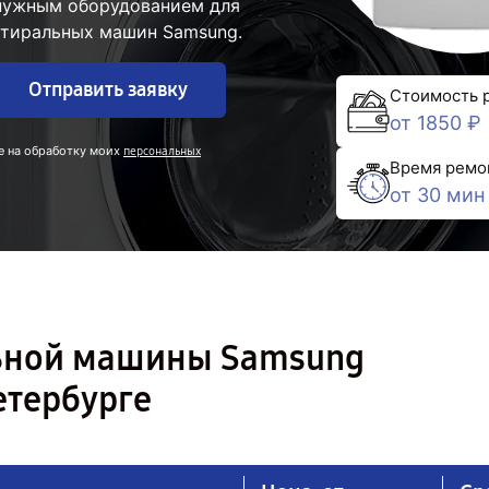
 нужным оборудованием для
стиральных машин Samsung.
Отправить заявку
Стоимость 
от 1850 ₽
е на обработку моих
персональных
Время ремо
от 30 мин
льной машины Samsung
етербурге