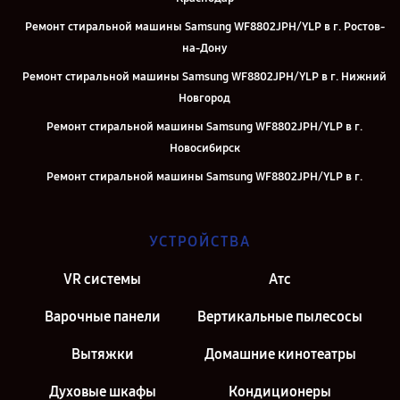
Ремонт стиральной машины Samsung WF8802JPH/YLP в г. Ростов-
на-Дону
Ремонт стиральной машины Samsung WF8802JPH/YLP в г. Нижний
Новгород
Ремонт стиральной машины Samsung WF8802JPH/YLP в г.
Новосибирск
Ремонт стиральной машины Samsung WF8802JPH/YLP в г.
Челябинск
Ремонт стиральной машины Samsung WF8802JPH/YLP в г.
УСТРОЙСТВА
Екатеринбург
Ремонт стиральной машины Samsung WF8802JPH/YLP в г. Казань
VR системы
Атс
Ремонт стиральной машины Samsung WF8802JPH/YLP в г. Москва
Варочные панели
Вертикальные пылесосы
Вытяжки
Домашние кинотеатры
Духовые шкафы
Кондиционеры