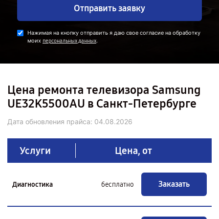
Отправить заявку
Нажимая на кнопку отправить я даю свое согласие на обработку
моих
.
персональных данных
Цена ремонта телевизора Samsung
UE32K5500AU в Санкт-Петербурге
Дата обновления прайса:
04.08.2026
Услуги
Цена, от
Заказать
Диагностика
бесплатно