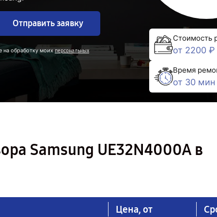
Отправить заявку
Стоимость 
от 2200 ₽
е на обработку моих
персональных
Время ремо
от 30 мин
зора Samsung UE32N4000A в
Цена, от
Ср