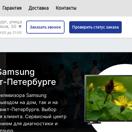
Гарантия
Доставка
Контакты
ург, улица
иков, 30
▼
Проверить статус заказа
Заказать звонок
9:00 до 21:00
A
 Samsung
т-Петербурге
телевизора Samsung
ыездом на дом, так и на
анкт-Петербурге. Выбор
я клиента. Сервисный центр
нием для диагностики и
msung.