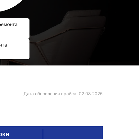
ремонта
нта
Дата обновления прайса:
02.08.2026
оки