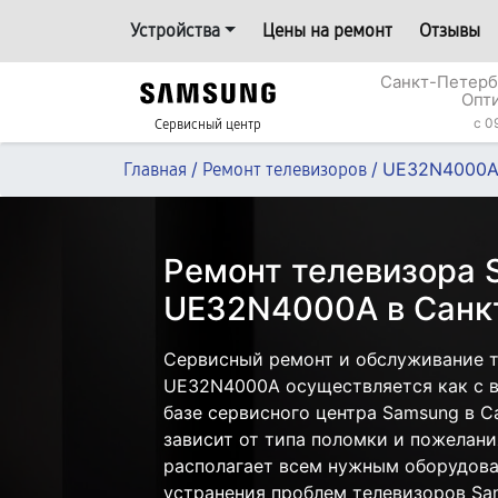
Устройства
Цены на ремонт
Отзывы
Санкт-Петерб
Опт
c 0
Сервисный центр
/
/
UE32N4000
Главная
Ремонт телевизоров
Ремонт телевизора
UE32N4000A в Санк
Сервисный ремонт и обслуживание 
UE32N4000A осуществляется как с в
базе сервисного центра Samsung в С
зависит от типа поломки и пожелани
располагает всем нужным оборудова
устранения проблем телевизоров Sa