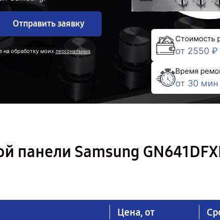
Отправить заявку
Стоимость 
от 2550 ₽
е на обработку моих
персональных
Время ремо
от 30 мин
ой панели Samsung GN641DFX
Цена, от
Ср