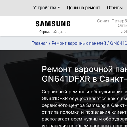
Устройства
Цены на ремонт
Отзывы
Санкт-Петерб
Опт
c 0
Сервисный центр
/
/
GN641
Главная
Ремонт варочных панелей
Ремонт варочной па
GN641DFXR в Санкт
Сервисный ремонт и обслуживание 
GN641DFXR осуществляется как с вые
сервисного центра Samsung в Санкт-
от типа поломки и пожелания клиент
располагает всем нужным оборудова
устранения проблем варочных панел