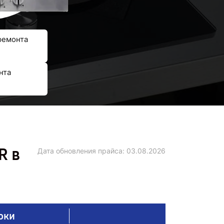
ремонта
нта
R в
Дата обновления прайса:
03.08.2026
оки