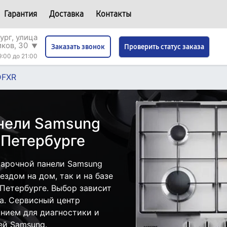
Гарантия
Доставка
Контакты
ург, улица
иков, 30
▼
Проверить статус заказа
Заказать звонок
9:00 до 21:00
DFXR
нели Samsung
-Петербурге
варочной панели Samsung
здом на дом, так и на базе
Петербурге. Выбор зависит
а. Сервисный центр
нием для диагностики и
ей Samsung.