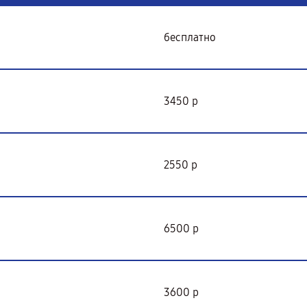
бесплатно
3450 р
2550 р
6500 р
3600 р