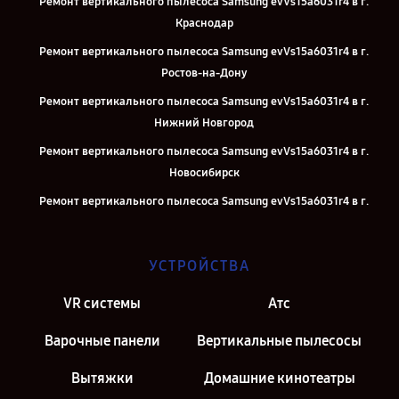
Ремонт вертикального пылесоса Samsung evVs15a6031r4 в г.
Краснодар
Ремонт вертикального пылесоса Samsung evVs15a6031r4 в г.
Ростов-на-Дону
Ремонт вертикального пылесоса Samsung evVs15a6031r4 в г.
Нижний Новгород
Ремонт вертикального пылесоса Samsung evVs15a6031r4 в г.
Новосибирск
Ремонт вертикального пылесоса Samsung evVs15a6031r4 в г.
Челябинск
Ремонт вертикального пылесоса Samsung evVs15a6031r4 в г.
УСТРОЙСТВА
Екатеринбург
Ремонт вертикального пылесоса Samsung evVs15a6031r4 в г.
VR системы
Атс
Казань
Варочные панели
Вертикальные пылесосы
Ремонт вертикального пылесоса Samsung evVs15a6031r4 в г.
Москва
Вытяжки
Домашние кинотеатры