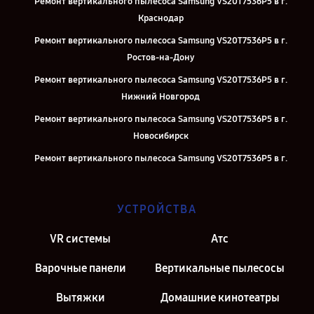
Ремонт вертикального пылесоса Samsung VS20T7536P5 в г.
Краснодар
Ремонт вертикального пылесоса Samsung VS20T7536P5 в г.
Ростов-на-Дону
Ремонт вертикального пылесоса Samsung VS20T7536P5 в г.
Нижний Новгород
Ремонт вертикального пылесоса Samsung VS20T7536P5 в г.
Новосибирск
Ремонт вертикального пылесоса Samsung VS20T7536P5 в г.
Челябинск
Ремонт вертикального пылесоса Samsung VS20T7536P5 в г.
УСТРОЙСТВА
Екатеринбург
Ремонт вертикального пылесоса Samsung VS20T7536P5 в г. Казань
VR системы
Атс
Ремонт вертикального пылесоса Samsung VS20T7536P5 в г.
Варочные панели
Вертикальные пылесосы
Москва
Вытяжки
Домашние кинотеатры