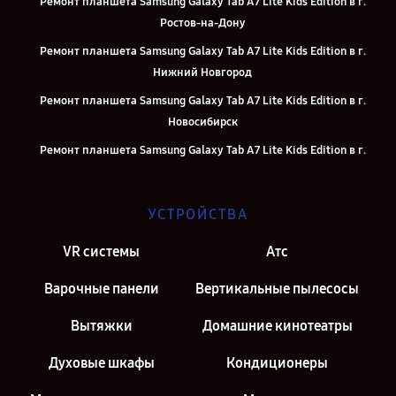
Ремонт планшета Samsung Galaxy Tab A7 Lite Kids Edition в г.
Ростов-на-Дону
Ремонт планшета Samsung Galaxy Tab A7 Lite Kids Edition в г.
Нижний Новгород
Ремонт планшета Samsung Galaxy Tab A7 Lite Kids Edition в г.
Новосибирск
Ремонт планшета Samsung Galaxy Tab A7 Lite Kids Edition в г.
Челябинск
Ремонт планшета Samsung Galaxy Tab A7 Lite Kids Edition в г.
УСТРОЙСТВА
Екатеринбург
Ремонт планшета Samsung Galaxy Tab A7 Lite Kids Edition в г.
VR системы
Атс
Казань
Варочные панели
Вертикальные пылесосы
Ремонт планшета Samsung Galaxy Tab A7 Lite Kids Edition в г.
Москва
Вытяжки
Домашние кинотеатры
Духовые шкафы
Кондиционеры