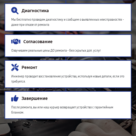
Диагностика
Мы бесплатно проведем диагностику и сообщим о выявленных неисправностях -
даже при отказе от ремонта
Согласование
Озвучиваем реальные цены ДО ремонта - без скрытых доп. услуг
Ремонт
Инженер проводит восстановление устройства, используя новые детали, если это
требуется.
Завершение
После ремонта, вы или наш курьер возвращает устройство с гарантийным
бланком.